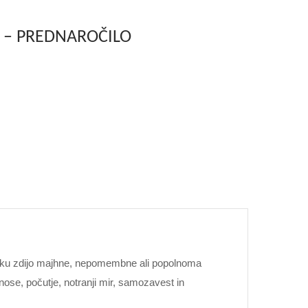
ve – PREDNAROČILO
nutku zdijo majhne, nepomembne ali popolnoma
ose, počutje, notranji mir, samozavest in