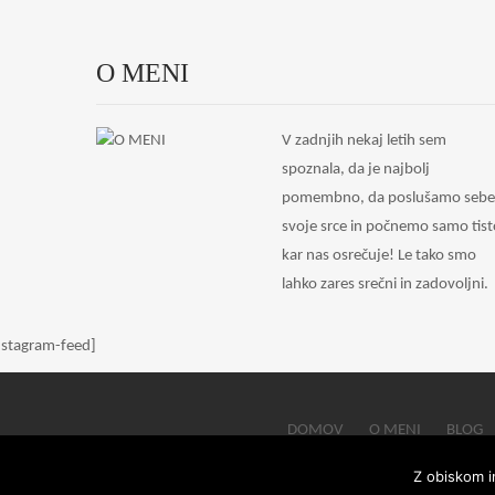
O MENI
V zadnjih nekaj letih sem
spoznala, da je najbolj
pomembno, da poslušamo sebe
svoje srce in počnemo samo tist
kar nas osrečuje! Le tako smo
lahko zares srečni in zadovoljni.
nstagram-feed]
DOMOV
O MENI
BLOG
Z obiskom i