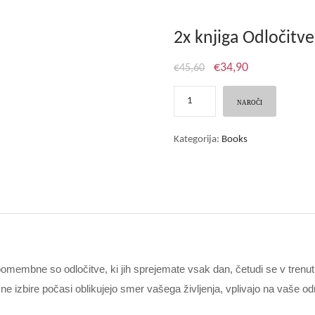
2x knjiga Odločit
€
34,90
€
45,60
2x
knjiga
NAROČI
Odločitve
-
Kategorija:
Books
PREDNAROČILO
količina
 pomembne so odločitve, ki jih sprejemate vsak dan, četudi se v tre
 izbire počasi oblikujejo smer vašega življenja, vplivajo na vaše odn