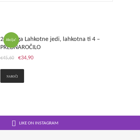
2x knjiga Lahkotne jedi, lahkotna ti 4 –
Akcija!
PREDNAROČILO
€
34,90
€
45,60
NAROČI
LIKE ON INSTAGRAM