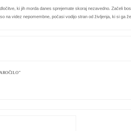
odločitve, ki jih morda danes sprejemate skoraj nezavedno. Začeli bo
 so na videz nepomembne, počasi vodijo stran od življenja, ki si ga žel
DNAROČILO”