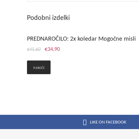
Podobni izdelki
PREDNAROČILO: 2x koledar Mogočne misli
€
34,90
€
45,60
NAROČI
LIKE ON FACEBOOK