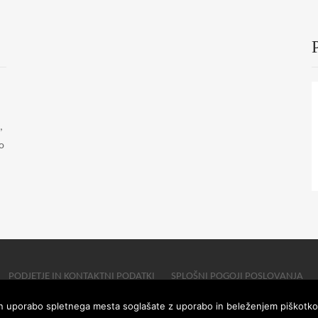
,
o
PODJETJE IN KONTAKTNI PODATKI
SPLOŠNI POGOJI POSLOVANJA
n uporabo spletnega mesta soglašate z uporabo in beleženjem piškotko